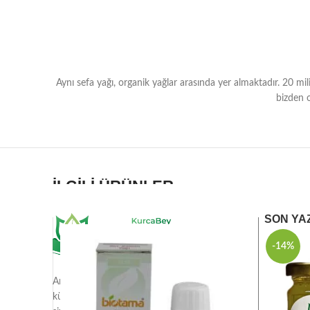
Aynı sefa yağı, organik yağlar arasında yer almaktadır. 20 mi
bizden o
İLGILI ÜRÜNLER
SON YA
-14%
Antep Yöresel Ürünler olarak Gaziantep'in
kültürel ürünlerini en sağlıklı ve kaliteli şekilde