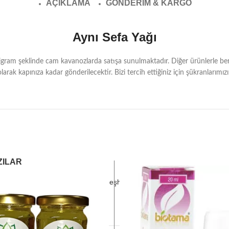
AÇIKLAMA
GÖNDERIM & KARGO
Aynı Sefa Yağı
ligram şeklinde cam kavanozlarda satışa sunulmaktadır. Diğer ürünlerle berab
larak kapınıza kadar gönderilecektir. Bizi tercih ettiğiniz için şükranlarımızı
ZILAR
Gaziantep Gezilecek (En Meşhur, Turistik) Yerler
1 Comment