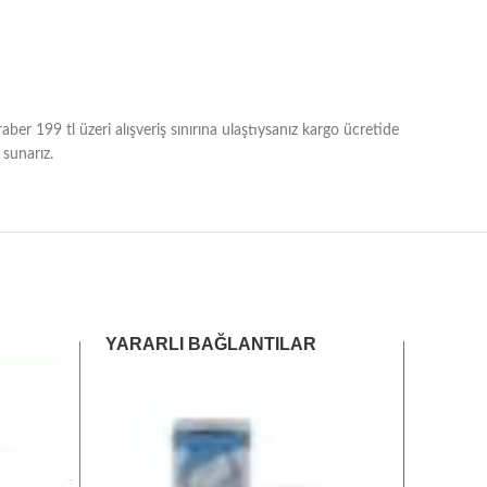
er 199 tl üzeri alışveriş sınırına ulaştıysanız kargo ücretide
 sunarız.
YARARLI BAĞLANTILAR
Anasayfa
Hakkımızda
Mağaza