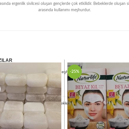
sında ergenlik sivilcesi oluşan gençlerde çok etkilidir. Bebeklerde oluşan si
arasında kullanımı meşhurdur.
ZILAR
Gaziantep Gezilecek (En Meşhur, Turistik) Yerler
-25%
1 Comment
Meşhur Gaziantep Ev Yemekleri Listesi
2 Yorumlar