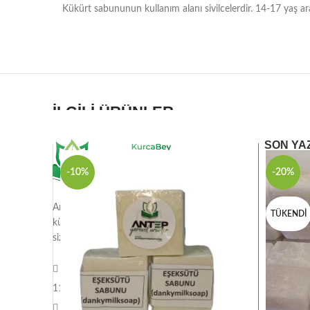
Kükürt sabununun kullanım alanı sivilcelerdir. 14-17 yaş ara
İLGILI ÜRÜNLER
SON YA
-10%
-20%
Antep Yöresel Ürünler olarak Gaziantep'in
TÜKENDI
kültürel ürünlerini en sağlıklı ve kaliteli şekilde
size sunuyoruz
Adres: Karagöz Mah. Bozağa Sok. No:
11/C G.antep/ Şahinbey (Almacı Pazarı Üstü)
Telefon: 0507 736 65 52