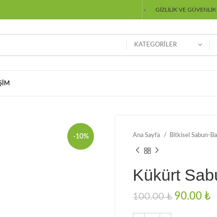
GIZLILIK VE GÜVENLIK
KATEGORILER
IŞIM
Ana Sayfa
Bitkisel Sabun-B
-10%
Kükürt Sabu
90.00
₺
100.00
₺
₺
₺
₺
₺