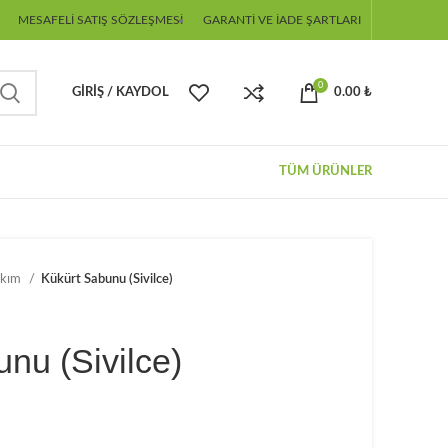
MESAFELI SATIŞ SÖZLEŞMESI
GARANTI VE İADE ŞARTLARI
0
GIRIŞ / KAYDOL
0.00
₺
TÜM ÜRÜNLER
akım
Kükürt Sabunu (Sivilce)
nu (Sivilce)