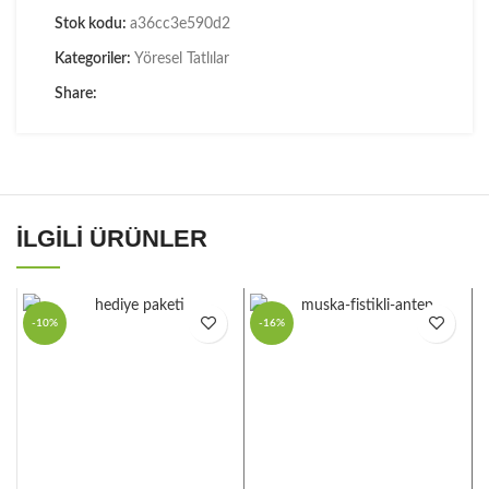
Stok kodu:
a36cc3e590d2
Kategoriler:
Yöresel Tatlılar
Share:
İLGILI ÜRÜNLER
-10%
-16%