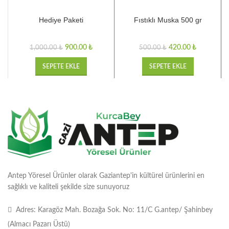
Hediye Paketi
Fıstıklı Muska 500 gr
900.00
₺
420.00
₺
1,000.00
₺
500.00
₺
SEPETE EKLE
SEPETE EKLE
Antep Yöresel Ürünler olarak Gaziantep'in kültürel ürünlerini en
sağlıklı ve kaliteli şekilde size sunuyoruz
Adres: Karagöz Mah. Bozağa Sok. No: 11/C G.antep/ Şahinbey
(Almacı Pazarı Üstü)