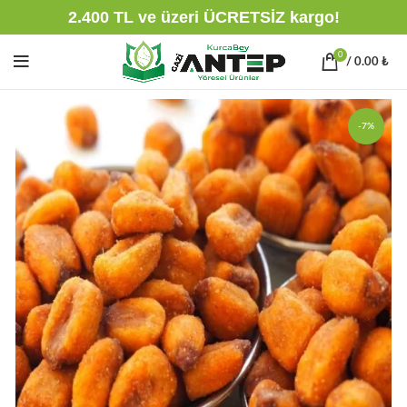
2.400 TL ve üzeri ÜCRETSİZ kargo!
0
/
0.00
₺
-7%