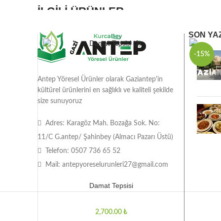
İLGILI ÜRÜNLER
SON YA
-15%
Antep Yöresel Ürünler olarak Gaziantep'in
kültürel ürünlerini en sağlıklı ve kaliteli şekilde
size sunuyoruz
Adres: Karagöz Mah. Bozağa Sok. No:
11/C G.antep/ Şahinbey (Almacı Pazarı Üstü)
Telefon: 0507 736 65 52
Mail: antepyoreselurunleri27@gmail.com
Damat Tepsisi
₺